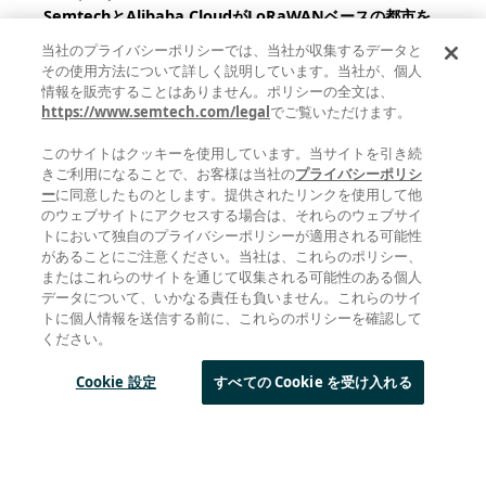
SemtechとAlibaba CloudがLoRaWANベースの都市を
構築
当社のプライバシーポリシーでは、当社が収集するデータと
その使用方法について詳しく説明しています。当社が、個人
2018年4月24日
情報を販売することはありません。ポリシーの全文は、
https://www.semtech.com/legal
でご覧いただけます。
ブログ
このサイトはクッキーを使用しています。当サイトを引き続
Back Down to Earth: Semtech and Lacuna
きご利用になることで、お客様は当社の
プライバシーポリシ
Receiving Messages from Space
ー
に同意したものとします。提供されたリンクを使用して他
のウェブサイトにアクセスする場合は、それらのウェブサイ
15 February 2018
トにおいて独自のプライバシーポリシーが適用される可能性
があることにご注意ください。当社は、これらのポリシー、
トピック別の投稿
またはこれらのサイトを通じて収集される可能性のある個人
データについて、いかなる責任も負いません。これらのサイ
LoRa
(221)
トに個人情報を送信する前に、これらのポリシーを確認して
ワイヤレスRF
(200)
ください。
モノのインターネット
(171)
ESG
(83)
Cookie 設定
すべての Cookie を受け入れる
LoRaWAN
(50)
LoRa開発企業
(44)
回路保護
(39)
BlueRiver
(33)