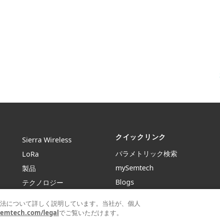
クイックリンク
Sierra Wireless
パラメトリック検索
L
o
R
a
mySemtech
製品
Blogs
テクノロジー
採用情報
設計リソース
法について詳しく説明しています。当社が、個人
お問い合わせ
About Semtech
semtech.com/legal
でご覧いただけます。