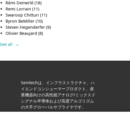
Rémi Demerlé
(18)
Remi Lorrain
(11)
Swaroop Chitturi
(11)
Byron BeMiller
(10)
Steven Hegenderfer
(9)
Olivier Beaujard
(8)
See all
Semtechは、インフラストラクチャ、ハ
イエンドコンシューマープロダクト、産
業機器向けの高性能アナログ/ミックスド
シグナル半導体および高度アルゴリズム
の大手グローバルサプライヤです。
Facebook
Twitter
YouTube
LinkedIn