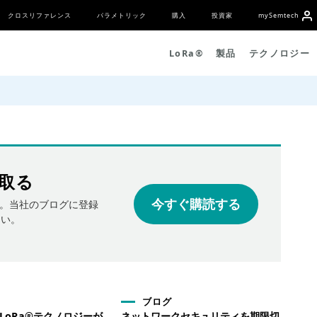
クロスリファレンス
パラメトリック
購入
投資家
my
S
emtech
L
o
R
a
®
製品
テクノロジー
取る
今すぐ購読する
。当社のブログに登録
さい。
ブログ
hのLoRa®テクノロジーが
ネットワークセキュリティを期限切