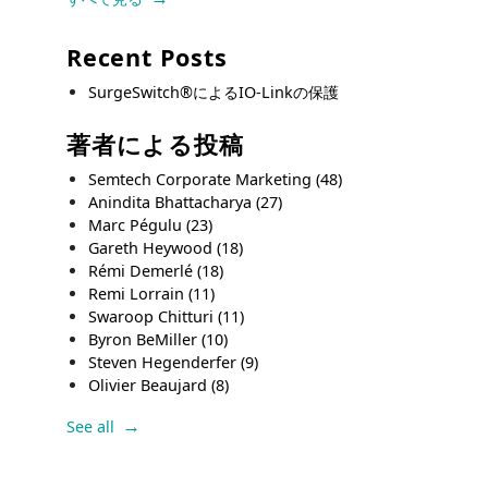
Recent Posts
SurgeSwitch®によるIO-Linkの保護
著者による投稿
Semtech Corporate Marketing
(48)
Anindita Bhattacharya
(27)
Marc Pégulu
(23)
Gareth Heywood
(18)
Rémi Demerlé
(18)
Remi Lorrain
(11)
Swaroop Chitturi
(11)
Byron BeMiller
(10)
Steven Hegenderfer
(9)
Olivier Beaujard
(8)
See all