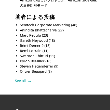
Amazonの新しいプロトコル、Amazon Sidewalk
の最長距離モード
著者による投稿
Semtech Corporate Marketing
(48)
Anindita Bhattacharya
(27)
Marc Pégulu
(23)
Gareth Heywood
(18)
Rémi Demerlé
(18)
Remi Lorrain
(11)
Swaroop Chitturi
(11)
Byron BeMiller
(10)
Steven Hegenderfer
(9)
Olivier Beaujard
(8)
See all