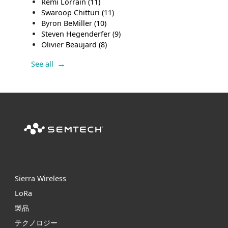
Remi Lorrain
(11)
Swaroop Chitturi
(11)
Byron BeMiller
(10)
Steven Hegenderfer
(9)
Olivier Beaujard
(8)
See all
Sierra Wireless
L
o
R
a
製品
テクノロジー