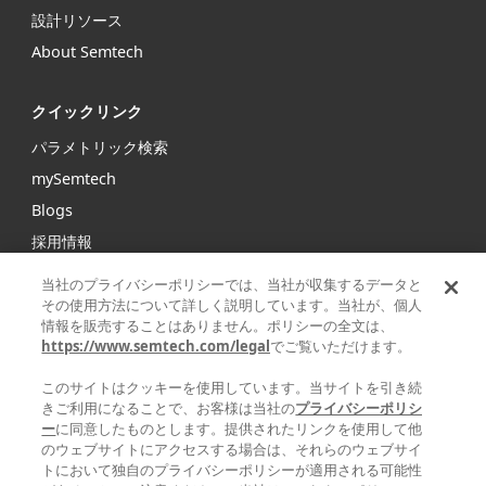
設計リソース
About Semtech
クイックリンク
パラメトリック検索
mySemtech
Blogs
採用情報
お問い合わせ
当社のプライバシーポリシーでは、当社が収集するデータと
その使用方法について詳しく説明しています。当社が、個人
情報を販売することはありません。ポリシーの全文は、
Semtechは、インフラストラクチャ、ハイエンドコンシュー
https://www.semtech.com/legal
でご覧いただけます。
マープロダクト、産業機器向けの高性能アナログ/ミックスド
シグナル半導体および高度アルゴリズムの大手グローバルサ
このサイトはクッキーを使用しています。当サイトを引き続
プライヤです。
きご利用になることで、お客様は当社の
プライバシーポリシ
ー
に同意したものとします。提供されたリンクを使用して他
のウェブサイトにアクセスする場合は、それらのウェブサイ
Facebook
Twitter
YouTube
Linke
トにおいて独自のプライバシーポリシーが適用される可能性