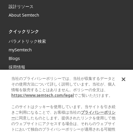
設計リソース
About Semtech
クイックリンク
パラメトリック検索
mySemtech
Blogs
採用情報
お問い合わせ
当社のプライバシーポリシーでは、当社が収集するデータと
その使用方法について詳しく説明しています。当社が、個人
情報を販売することはありません。ポリシーの全文は、
Semtechは、インフラストラクチャ、ハイエンドコンシュー
https://www.semtech.com/legal
でご覧いただけます。
マープロダクト、産業機器向けの高性能アナログ/ミックスド
シグナル半導体および高度アルゴリズムの大手グローバルサ
このサイトはクッキーを使用しています。当サイトを引き続
プライヤです。
きご利用になることで、お客様は当社の
プライバシーポリシ
ー
に同意したものとします。提供されたリンクを使用して他
のウェブサイトにアクセスする場合は、それらのウェブサイ
Facebook
Twitter
YouTube
Linke
トにおいて独自のプライバシーポリシーが適用される可能性