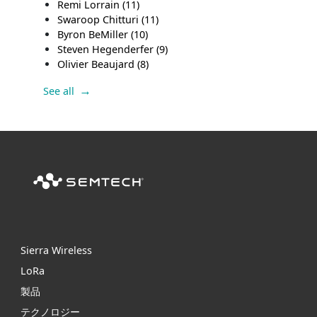
Remi Lorrain
(11)
Swaroop Chitturi
(11)
Byron BeMiller
(10)
Steven Hegenderfer
(9)
Olivier Beaujard
(8)
See all
Sierra Wireless
L
o
R
a
製品
テクノロジー