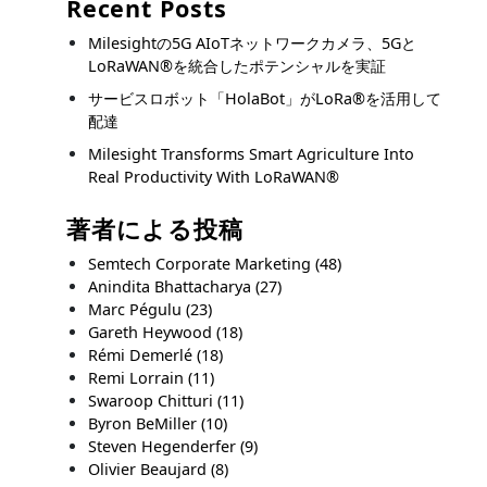
Recent Posts
Milesightの5G AIoTネットワークカメラ、5Gと
LoRaWAN®を統合したポテンシャルを実証
サービスロボット「HolaBot」がLoRa®を活用して
配達
Milesight Transforms Smart Agriculture Into
Real Productivity With LoRaWAN®
著者による投稿
Semtech Corporate Marketing
(48)
Anindita Bhattacharya
(27)
Marc Pégulu
(23)
Gareth Heywood
(18)
Rémi Demerlé
(18)
Remi Lorrain
(11)
Swaroop Chitturi
(11)
Byron BeMiller
(10)
Steven Hegenderfer
(9)
Olivier Beaujard
(8)