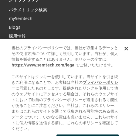
パラメトリック検索
mySemtech
Blogs
採用情報
お問い合わせ
当社のプライバシーポリシーでは、当社が収集するデータと
その使用方法について詳しく説明しています。当社が、個人
情報を販売することはありません。ポリシーの全文は、
Semtechは、インフラストラクチャ、ハイエンドコンシュー
https://www.semtech.com/legal
でご覧いただけます。
マープロダクト、産業機器向けの高性能アナログ/ミックスド
シグナル半導体および高度アルゴリズムの大手グローバルサ
このサイトはクッキーを使用しています。当サイトを引き続
プライヤです。
きご利用になることで、お客様は当社の
プライバシーポリシ
ー
に同意したものとします。提供されたリンクを使用して他
のウェブサイトにアクセスする場合は、それらのウェブサイ
Facebook
Twitter
YouTube
Linke
トにおいて独自のプライバシーポリシーが適用される可能性
があることにご注意ください。当社は、これらのポリシー、
またはこれらのサイトを通じて収集される可能性のある個人
データについて、いかなる責任も負いません。これらのサイ
トに個人情報を送信する前に、これらのポリシーを確認して
|
|
|
ください。
プライバシーポリシー
利用規約
サプライヤーの責任
STATEMENT
| © 2025 ALL
AGAINST HUMAN TRAFFICKING AND SLAVERY