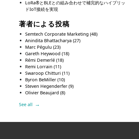
LoRa®とBLEとの組み合わせで補完的なハイブリッ
ドIoT接続を実現
著者による投稿
Semtech Corporate Marketing
(48)
Anindita Bhattacharya
(27)
Marc Pégulu
(23)
Gareth Heywood
(18)
Rémi Demerlé
(18)
Remi Lorrain
(11)
Swaroop Chitturi
(11)
Byron BeMiller
(10)
Steven Hegenderfer
(9)
Olivier Beaujard
(8)
See all