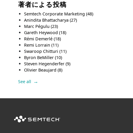
著者による投稿
Semtech Corporate Marketing
(48)
Anindita Bhattacharya
(27)
Marc Pégulu
(23)
Gareth Heywood
(18)
Rémi Demerlé
(18)
Remi Lorrain
(11)
Swaroop Chitturi
(11)
Byron BeMiller
(10)
Steven Hegenderfer
(9)
Olivier Beaujard
(8)
See all