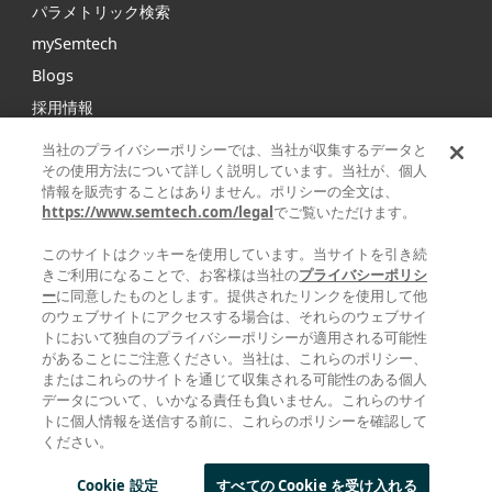
パラメトリック検索
mySemtech
Blogs
採用情報
お問い合わせ
当社のプライバシーポリシーでは、当社が収集するデータと
その使用方法について詳しく説明しています。当社が、個人
情報を販売することはありません。ポリシーの全文は、
Semtechは、インフラストラクチャ、ハイエンドコンシュー
https://www.semtech.com/legal
でご覧いただけます。
マープロダクト、産業機器向けの高性能アナログ/ミックスド
シグナル半導体および高度アルゴリズムの大手グローバルサ
このサイトはクッキーを使用しています。当サイトを引き続
プライヤです。
きご利用になることで、お客様は当社の
プライバシーポリシ
ー
に同意したものとします。提供されたリンクを使用して他
のウェブサイトにアクセスする場合は、それらのウェブサイ
Facebook
Twitter
YouTube
Linke
トにおいて独自のプライバシーポリシーが適用される可能性
があることにご注意ください。当社は、これらのポリシー、
またはこれらのサイトを通じて収集される可能性のある個人
データについて、いかなる責任も負いません。これらのサイ
トに個人情報を送信する前に、これらのポリシーを確認して
|
|
|
ください。
プライバシーポリシー
利用規約
サプライヤーの責任
STATEMENT
| © 2025 ALL
AGAINST HUMAN TRAFFICKING AND SLAVERY
RIGHTS RESERVED
Cookie 設定
すべての Cookie を受け入れる