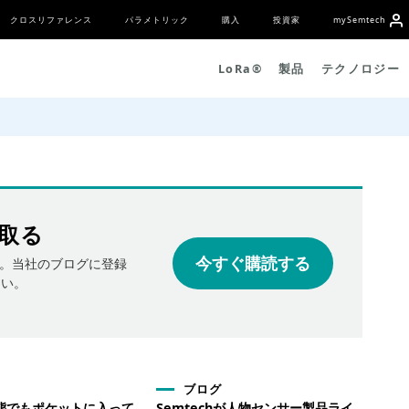
クロスリファレンス
パラメトリック
購入
投資家
my
S
emtech
L
o
R
a
®
製品
テクノロジー
取る
今すぐ購読する
。当社のブログに登録
さい。
ブログ
態でもポケットに入って
Semtechが人物センサー製品ライ