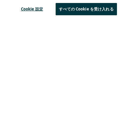
Remi Lorrain
(11)
Swaroop Chitturi
(11)
Cookie 設定
すべての Cookie を受け入れる
Byron BeMiller
(10)
Steven Hegenderfer
(9)
Olivier Beaujard
(8)
See all
Sierra Wireless
L
o
R
a
製品
テクノロジー