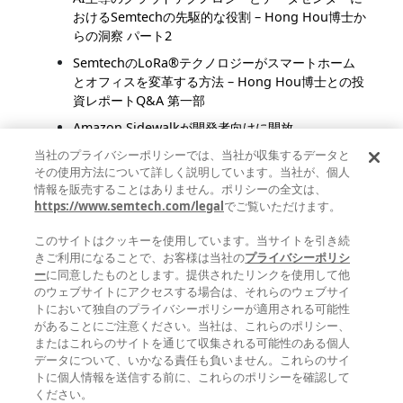
おけるSemtechの先駆的な役割 – Hong Hou博士か
らの洞察 パート2
SemtechのLoRa®テクノロジーがスマートホーム
とオフィスを変革する方法 – Hong Hou博士との投
資レポートQ&A 第一部
Amazon Sidewalkが開発者向けに開放
Sidewalkを超えたアプリケーションの活用：
当社のプライバシーポリシーでは、当社が収集するデータと
その使用方法について詳しく説明しています。当社が、個人
Amazonの新しいプロトコル、Amazon Sidewalk
情報を販売することはありません。ポリシーの全文は、
の最長距離モード
https://www.semtech.com/legal
でご覧いただけます。
スマートホームが広域・低消費電力技術で屋内と屋
外をつなぐ
このサイトはクッキーを使用しています。当サイトを引き続
きご利用になることで、お客様は当社の
プライバシーポリシ
ー
に同意したものとします。提供されたリンクを使用して他
著者による投稿
のウェブサイトにアクセスする場合は、それらのウェブサイ
トにおいて独自のプライバシーポリシーが適用される可能性
Semtech Corporate Marketing
(48)
があることにご注意ください。当社は、これらのポリシー、
Anindita Bhattacharya
(27)
またはこれらのサイトを通じて収集される可能性のある個人
Marc Pégulu
(23)
データについて、いかなる責任も負いません。これらのサイ
Gareth Heywood
(18)
トに個人情報を送信する前に、これらのポリシーを確認して
Rémi Demerlé
(18)
ください。