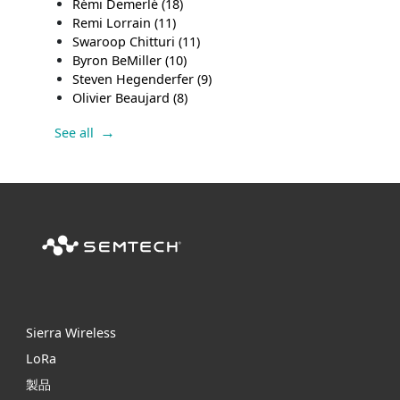
Rémi Demerlé
(18)
Remi Lorrain
(11)
Swaroop Chitturi
(11)
Byron BeMiller
(10)
Steven Hegenderfer
(9)
Olivier Beaujard
(8)
See all
Sierra Wireless
L
o
R
a
製品