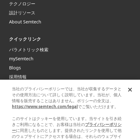
テクノロジー
設計リソース
About Semtech
クイックリンク
パラメトリック検索
mySemtech
Blogs
採用情報
お問い合わせ
当社のプライバシーポリシーでは、当社が収集するデータと
その使用方法について詳しく説明しています。当社が、個人
情報を販売することはありません。ポリシーの全文は、
Semtechは、インフラストラクチャ、ハイエンドコンシュー
https://www.semtech.com/legal
でご覧いただけます。
マープロダクト、産業機器向けの高性能アナログ/ミックスド
シグナル半導体および高度アルゴリズムの大手グローバルサ
このサイトはクッキーを使用しています。当サイトを引き続
プライヤです。
きご利用になることで、お客様は当社の
プライバシーポリシ
ー
に同意したものとします。提供されたリンクを使用して他
のウェブサイトにアクセスする場合は、それらのウェブサイ
Facebook
Twitter
YouTube
Linke