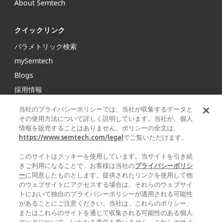
About Semtech
クイックリンク
パラメトリック検索
mySemtech
Blogs
採用情報
お問い合わせ
当社のプライバシーポリシーでは、当社が収集するデータと
その使用方法について詳しく説明しています。当社が、個人
情報を販売することはありません。ポリシーの全文は、
Semtechは、インフラストラクチャ、ハイエンドコンシュー
https://www.semtech.com/legal
でご覧いただけます。
マープロダクト、産業機器向けの高性能アナログ/ミックスド
シグナル半導体および高度アルゴリズムの大手グローバルサ
このサイトはクッキーを使用しています。当サイトを引き続
プライヤです。
きご利用になることで、お客様は当社の
プライバシーポリシ
ー
に同意したものとします。提供されたリンクを使用して他
のウェブサイトにアクセスする場合は、それらのウェブサイ
Facebook
Twitter
YouTube
Linke
トにおいて独自のプライバシーポリシーが適用される可能性
があることにご注意ください。当社は、これらのポリシー、
またはこれらのサイトを通じて収集される可能性のある個人
データについて、いかなる責任も負いません。これらのサイ