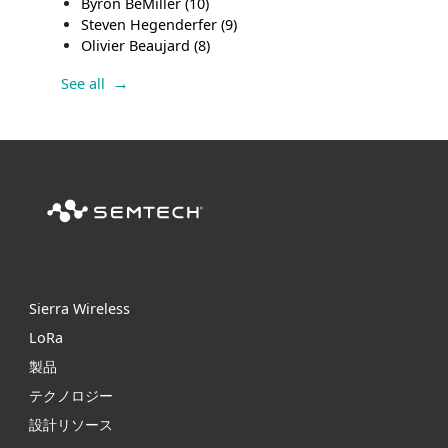
Byron BeMiller
(10)
Steven Hegenderfer
(9)
Olivier Beaujard
(8)
See all
Sierra Wireless
L
o
R
a
製品
テクノロジー
設計リソース