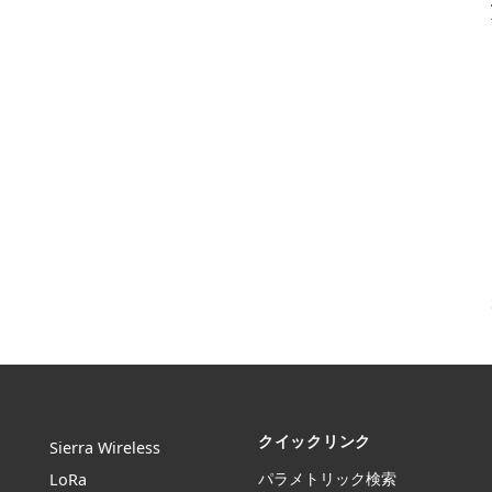
クイックリンク
Sierra Wireless
パラメトリック検索
L
o
R
a