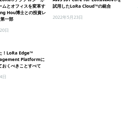
ームとオフィスを変革す
試用したLoRa Cloud™の統合
ong Hou博士との投資レ
2022年5月23日
 第一部
月20日
LoRa Edge™
nagement Platformに
ておくべきことすべて
14日