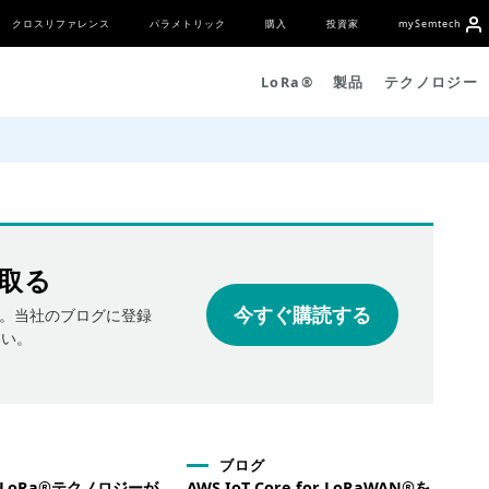
クロスリファレンス
パラメトリック
購入
投資家
my
S
emtech
L
o
R
a
®
製品
テクノロジー
取る
今すぐ購読する
。当社のブログに登録
さい。
ブログ
hのLoRa®テクノロジーが
AWS IoT Core for LoRaWAN®を