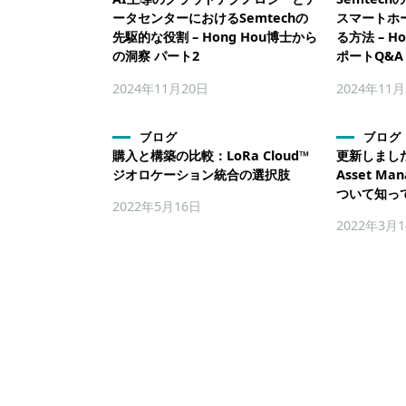
ータセンターにおけるSemtechの
スマートホ
先駆的な役割 – Hong Hou博士から
る方法 – H
の洞察 パート2
ポートQ&A
2024年11月20日
2024年11
ブログ
ブログ
購入と構築の比較：LoRa Cloud™
更新しました！
ジオロケーション統合の選択肢
Asset Ma
ついて知っ
2022年5月16日
2022年3月