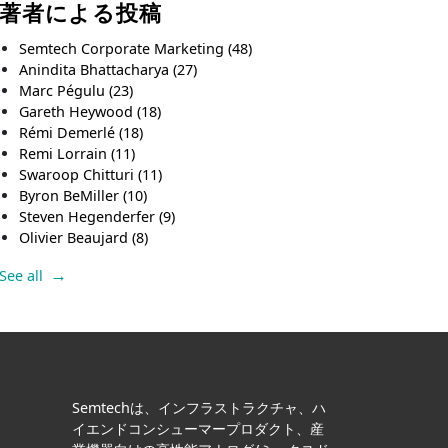
著者による投稿
Semtech Corporate Marketing
(48)
Anindita Bhattacharya
(27)
Marc Pégulu
(23)
Gareth Heywood
(18)
Rémi Demerlé
(18)
Remi Lorrain
(11)
Swaroop Chitturi
(11)
Byron BeMiller
(10)
Steven Hegenderfer
(9)
Olivier Beaujard
(8)
See all
Semtechは、インフラストラクチャ、ハ
イエンドコンシューマープロダクト、産