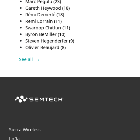
Marc Pégulu
(23)
Gareth Heywood
(18)
Rémi Demerlé
(18)
Remi Lorrain
(11)
Swaroop Chitturi
(11)
Byron BeMiller
(10)
Steven Hegenderfer
(9)
Olivier Beaujard
(8)
See all
Sierra Wireless
L
o
R
a