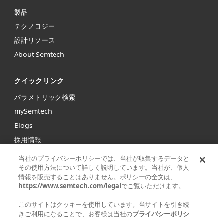
製品
テクノロジー
設計リソース
About Semtech
クイックリンク
パラメトリック検索
mySemtech
Blogs
採用情報
お問い合わせ
当社のプライバシーポリシーでは、当社が収集するデータと
その使用方法について詳しく説明しています。当社が、個人
情報を販売することはありません。ポリシーの全文は、
Semtechは、インフラストラクチャ、ハイエンドコンシュー
https://www.semtech.com/legal
でご覧いただけます。
マープロダクト、産業機器向けの高性能アナログ/ミックスド
シグナル半導体および高度アルゴリズムの大手グローバルサ
このサイトはクッキーを使用しています。当サイトを引き続
プライヤです。
きご利用になることで、お客様は当社の
プライバシーポリシ