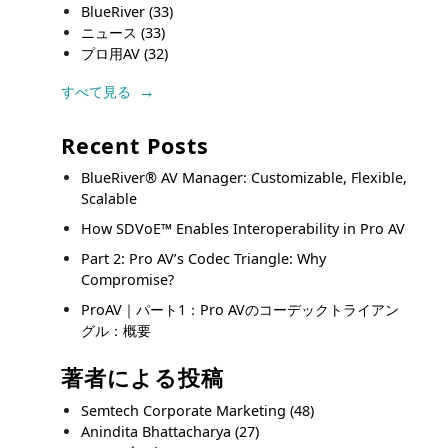
BlueRiver
(33)
ニュース
(33)
プロ用AV
(32)
すべて見る
Recent Posts
BlueRiver® AV Manager: Customizable, Flexible,
Scalable
How SDVoE™ Enables Interoperability in Pro AV
Part 2: Pro AV’s Codec Triangle: Why
Compromise?
ProAV｜パート1：Pro AVのコーデックトライアン
グル：概要
著者による投稿
Semtech Corporate Marketing
(48)
Anindita Bhattacharya
(27)