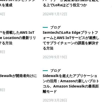
スを達成
る上でLoRaはどう役立つか
14日
2024年1月12日
ブログ
ge™を搭載したAWS IoT
SemtechのLoRa Edgeプラットフ
ice Locationの最新リリ
ォームとAWS IoTサービスが連携し
する方法
てサプライチェーンの課題を解決す
る方法
月8日
2023年9月19日
ブログ
Sidewalkが開発者向けに
Sidewalkを超えたアプリケーショ
ンの活用：Amazonの新しいプロト
コル、Amazon Sidewalkの最長距
28日
離モード
2023年3月28日