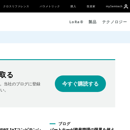
クロスリファレンス
パラメトリック
購入
投資家
my
S
emtech
L
o
R
a
®
製品
テクノロジー
取る
今すぐ購読する
。当社のブログに登録
さい。
ブログ
がAWS IoTコンピテンシ
パートナーが資産管理の限界を超え