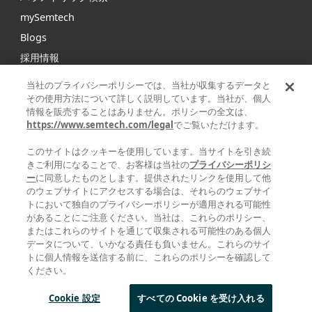
mySemtech
Blogs
採用情報
お問い合わせ
当社のプライバシーポリシーでは、当社が収集するデータと
その使用方法について詳しく説明しています。当社が、個人
情報を販売することはありません。ポリシーの全文は、
Semtechは、インフラストラクチャ、ハイエンドコンシュー
https://www.semtech.com/legal
でご覧いただけます。
マープロダクト、産業機器向けの高性能アナログ/ミックスド
シグナル半導体および高度アルゴリズムの大手グローバルサ
このサイトはクッキーを使用しています。当サイトを引き続
プライヤです。
きご利用になることで、お客様は当社の
プライバシーポリシ
ー
に同意したものとします。提供されたリンクを使用して他
のウェブサイトにアクセスする場合は、それらのウェブサイ
Facebook
Twitter
YouTube
Linke
トにおいて独自のプライバシーポリシーが適用される可能性
があることにご注意ください。当社は、これらのポリシー、
またはこれらのサイトを通じて収集される可能性のある個人
データについて、いかなる責任も負いません。これらのサイ
トに個人情報を送信する前に、これらのポリシーを確認して
|
|
|
ください。
プライバシーポリシー
利用規約
サプライヤーの責任
STATEMENT
| © 2025 ALL
AGAINST HUMAN TRAFFICKING AND SLAVERY
RIGHTS RESERVED
Cookie 設定
すべての Cookie を受け入れる