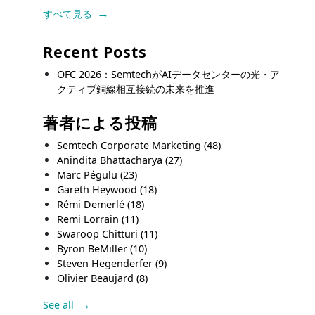
すべて見る
Recent Posts
OFC 2026：SemtechがAIデータセンターの光・ア
クティブ銅線相互接続の未来を推進
著者による投稿
Semtech Corporate Marketing
(48)
Anindita Bhattacharya
(27)
Marc Pégulu
(23)
Gareth Heywood
(18)
Rémi Demerlé
(18)
Remi Lorrain
(11)
Swaroop Chitturi
(11)
Byron BeMiller
(10)
Steven Hegenderfer
(9)
Olivier Beaujard
(8)
See all